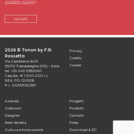
2016/679 (GDPR)
*
2026 © Tonon by F.lli
Privacy
Rossetto
Credits
Via Castellana 64/A
Cookie
35010 Trebaseleghe (PD) - Italia
tel: +39 049 9385060
Cap.soc. € 1.000.000 i.v.
REA: PD-120508
P.i.: 00361960289
Azienda
Progetti
Collezioni
Prodotti
Designer
Contatti
Rete Vendita
Press
Cultura e Innovazione
Download & 3D