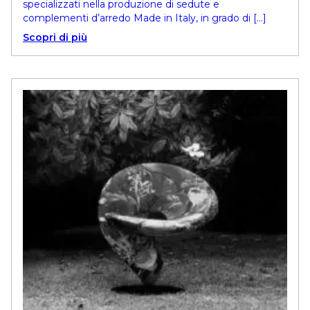
specializzati nella produzione di sedute e
complementi d’arredo Made in Italy, in grado di […]
Scopri di più