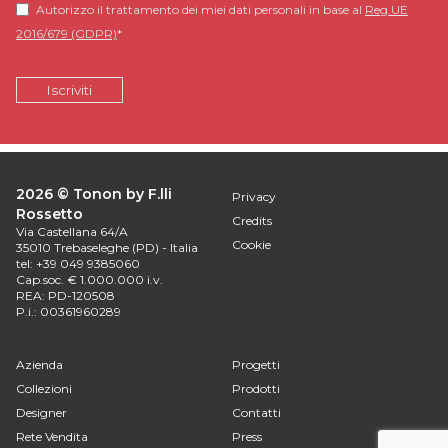
Autorizzo il trattamento dei miei dati personali in base al
Reg.UE
2016/679 (GDPR)
*
2026 © Tonon by F.lli
Privacy
Rossetto
Credits
Via Castellana 64/A
Cookie
35010 Trebaseleghe (PD) - Italia
tel: +39 049 9385060
Cap.soc. € 1.000.000 i.v.
REA: PD-120508
P.i.: 00361960289
Azienda
Progetti
Collezioni
Prodotti
Designer
Contatti
Rete Vendita
Press