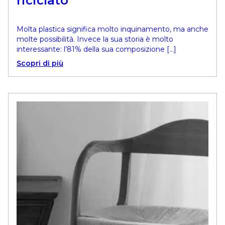
riciclato
Molta plastica significa molto inquinamento, ma anche
molte possibilità. Invece la sua storia è molto
interessante: l’81% della sua composizione […]
Scopri di più