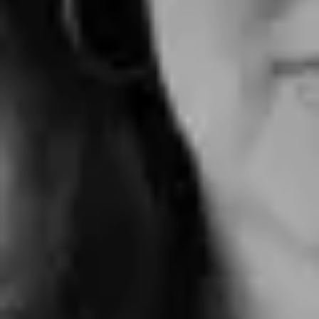
Contattaci per maggiori
informazioni su questo
prodotto
Compila il form con le tue informazioni, un
nostro commerciale ti contatterà per
studiare insieme la soluzione ideale per il
tuo ambiente.
Professionista
Privato