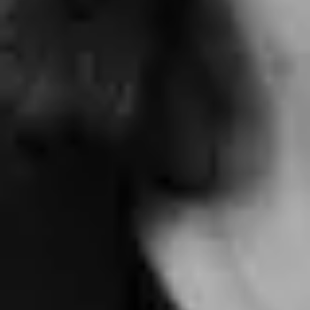
Autorizzo il trattamento dei miei dati personali
in base al
Reg.UE 2016/679 (GDPR)
*