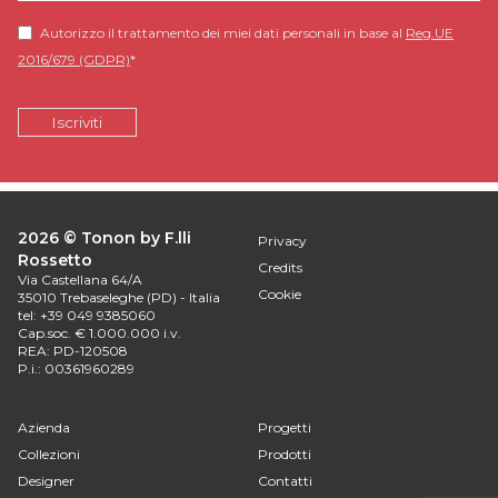
Autorizzo il trattamento dei miei dati personali in base al
Reg.UE
2016/679 (GDPR)
*
2026 © Tonon by F.lli
Privacy
Rossetto
Credits
Via Castellana 64/A
Cookie
35010 Trebaseleghe (PD) - Italia
tel: +39 049 9385060
Cap.soc. € 1.000.000 i.v.
REA: PD-120508
P.i.: 00361960289
Azienda
Progetti
Collezioni
Prodotti
Designer
Contatti