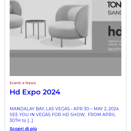
Eventi e News
Hd Expo 2024
MANDALAY BAY, LAS VEGAS • APR 30 – MAY 2, 2024
SEE YOU IN VEGAS FOR HD SHOW, FROM APRIL
30TH to […]
Scopri di più