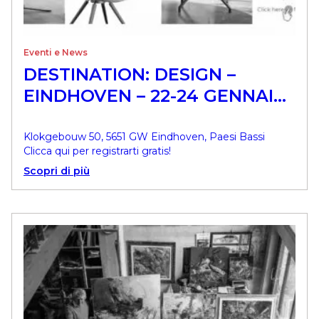
Eventi e News
DESTINATION: DESIGN –
EINDHOVEN – 22-24 GENNAIO
2023
Klokgebouw 50, 5651 GW Eindhoven, Paesi Bassi
Clicca qui per registrarti gratis!
Scopri di più