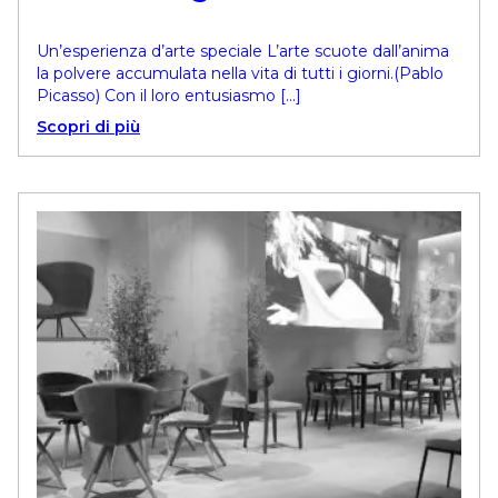
Un’esperienza d’arte speciale L’arte scuote dall’anima
la polvere accumulata nella vita di tutti i giorni.(Pablo
Picasso) Con il loro entusiasmo […]
Scopri di più