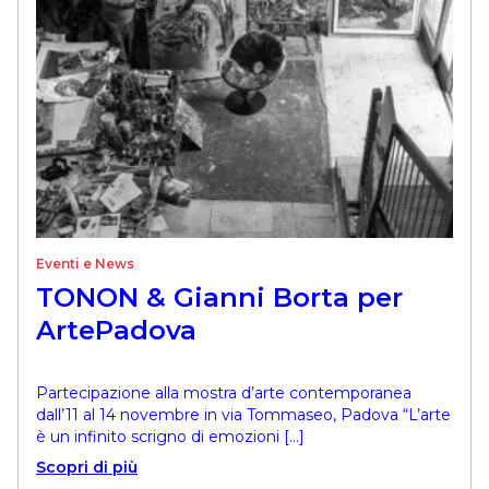
Eventi e News
TONON & Gianni Borta per
ArtePadova
Partecipazione alla mostra d’arte contemporanea
dall’11 al 14 novembre in via Tommaseo, Padova “L’arte
è un infinito scrigno di emozioni […]
Scopri di più