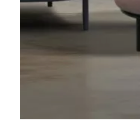
Seguici su
Home
/
Magazine
/
Eventi e News
/
Neocon 2024